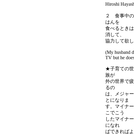
Hiroshi
２ 食事中の
はんを
食べるときは
消して、
協力して欲し
(My husband do
TV but he does
★子育ての世
族が
外の世界で疲
るの
は、メジャー
とになりま
す。マイナー
こでこう
したマイナー
になれ
ばできればよ