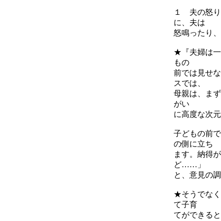
１ 夫の怒り
に、夫は
怒鳴ったり、
★『夫婦は一
もの
前では見せな
スでは、
母親は、まず
がい
に高度な次元
子どもの前で
の側に立ち
ます。納得が
ど……」
と、意見の調
★そうでなく
て子育
てができると