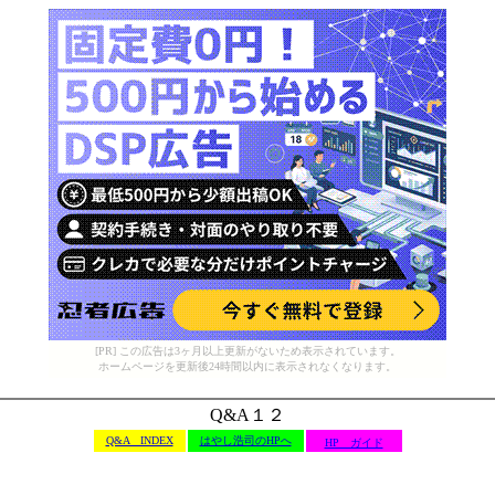
[PR] この広告は3ヶ月以上更新がないため表示されています。
ホームページを更新後24時間以内に表示されなくなります。
Q&A１２
Q&A INDEX
はやし浩司のHPへ
HP ガイド