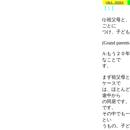
Q&A INDEX
【１】
Q:祖父母と
ごとに
つけ、子ども
(Grand parents 
A:もう２０
なことで
す。
まず祖父母と
ケースで
は、ほとんど
途中から
の同居です。
です。
その中でも一
とい
うもの。子ど