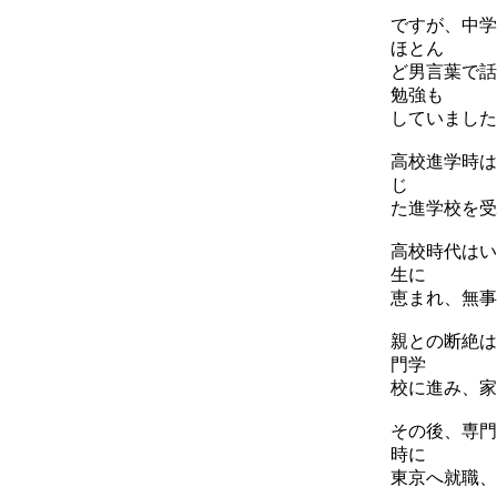
ですが、中学
ほとん
ど男言葉で話
勉強も
していました
高校進学時は
じ
た進学校を受
高校時代はい
生に
恵まれ、無事
親との断絶は
門学
校に進み、家
その後、専門
時に
東京へ就職、