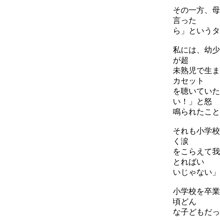
その一方、母
言った
ら」というタ
私には、幼少
が超
未熟児で生ま
カセット
を聴いていた
い！」と怒
鳴られたこと
それも小学校
く涙
をこらえて我
とればい
いじゃない」
小学校を卒業
頃どん
な子どもだっ