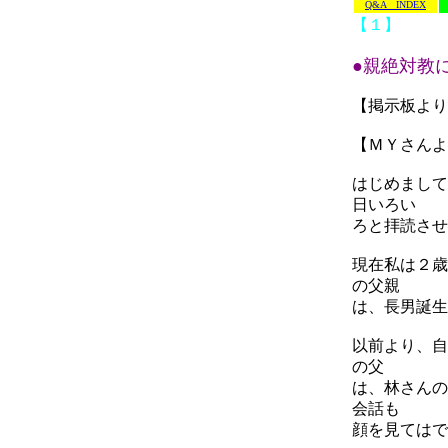
Q&A INDEX
【１】
●親絶対教
【掲示板より
【ＭＹさんよ
はじめまして
日いろい
ろと拝読させ
現在私は２歳
の父親
は、長男誕生
以前より、自
の父
は、林さんの
会話も
顔を見てはで