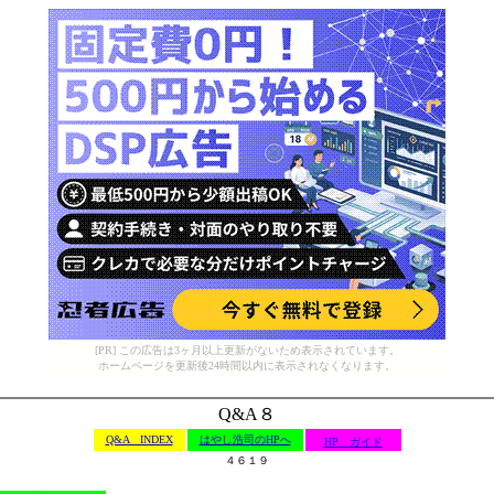
[PR] この広告は3ヶ月以上更新がないため表示されています。
ホームページを更新後24時間以内に表示されなくなります。
Q&A８
Q&A INDEX
はやし浩司のHPへ
HP ガイド
４６１９