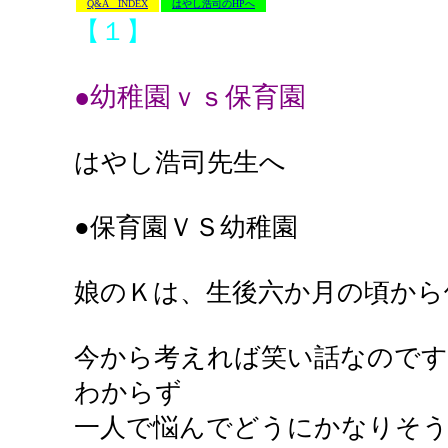
Q&A INDEX
はやし浩司のHPへ
【１】
●幼稚園ｖｓ保育園
はやし浩司先生へ
●保育園ＶＳ幼稚園
娘のＫは、生後六か月の頃から
今から考えれば笑い話なので
わからず
一人で悩んでどうにかなりそう